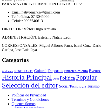
PARA MAYOR INFORMACIÓN CONTACTOS:
Email nativomarka@gmail.com
Telf oficina: 07-3045066
Celular 0995540613
DIRECTOR: Víctor Hugo Arévalo
ADMINISTRACIÓN: Estéfany Nataly León
CORRESPONSALES: Miguel Alfonso Parra, Israel Cruz, Dario
Gualpa, Jose Luis Jaya.
Categorías
Deportes
Cultural
Eventos
Entretenimiento
BIENES RAICES
Ambiente
Historia Principal
Popular
Política
Otros
Selección del editor
Social
Turismo
Tecnología
Políticas de Privacidad
Términos y Condiciones
Quienes Somos