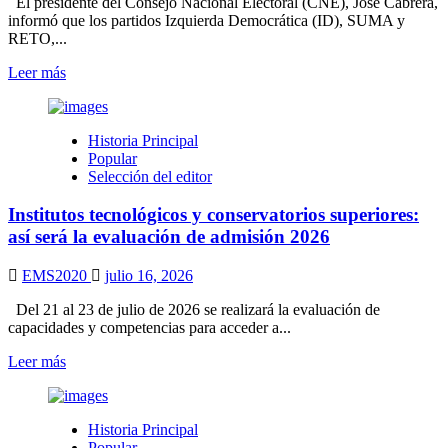
El presidente del Consejo Nacional Electoral (CNE), José Cabrera,
informó que los partidos Izquierda Democrática (ID), SUMA y
RETO,...
Leer
Leer más
más
sobre
CNE:
Historia Principal
Cuatro
Popular
partidos
Selección del editor
no
podrán
Institutos tecnológicos y conservatorios superiores:
presentar
candidatos
así será la evaluación de admisión 2026
propios
en
EMS2020
julio 16, 2026
elecciones
seccionales
Del 21 al 23 de julio de 2026 se realizará la evaluación de
2026
capacidades y competencias para acceder a...
Leer
Leer más
más
sobre
Institutos
Historia Principal
tecnológicos
Popular