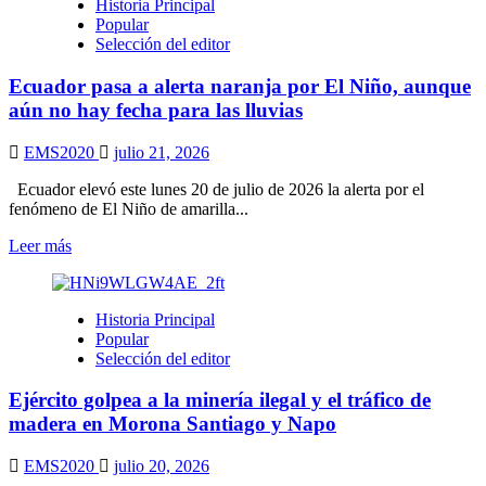
Historia Principal
están
Popular
habilitados
Selección del editor
para
sufragar
Ecuador pasa a alerta naranja por El Niño, aunque
en
Morona
aún no hay fecha para las lluvias
Santiago
EMS2020
julio 21, 2026
Ecuador elevó este lunes 20 de julio de 2026 la alerta por el
fenómeno de El Niño de amarilla...
Leer
Leer más
más
sobre
Ecuador
Historia Principal
pasa
Popular
a
Selección del editor
alerta
naranja
Ejército golpea a la minería ilegal y el tráfico de
por
El
madera en Morona Santiago y Napo
Niño,
aunque
EMS2020
julio 20, 2026
aún