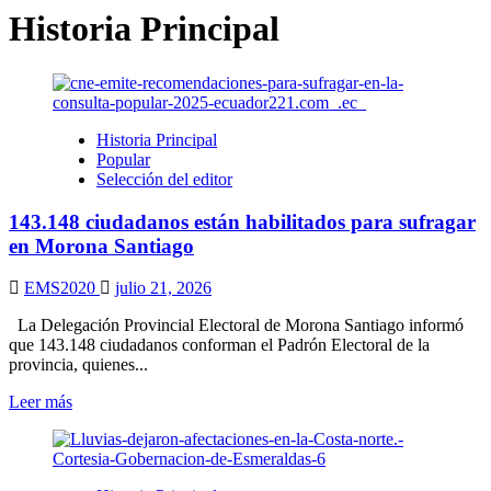
Historia Principal
Historia Principal
Popular
Selección del editor
143.148 ciudadanos están habilitados para sufragar
en Morona Santiago
EMS2020
julio 21, 2026
La Delegación Provincial Electoral de Morona Santiago informó
que 143.148 ciudadanos conforman el Padrón Electoral de la
provincia, quienes...
Leer
Leer más
más
sobre
143.148
ciudadanos