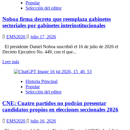
Popular
podrían
Selección del editor
subir
un
Noboa firma decreto que reemplaza gabinetes
25%
desde
sectoriales por gabinetes interinstitucionales
agosto
EMS2020
julio 17, 2026
El presidente Daniel Noboa suscribió el 16 de julio de 2026 el
Decreto Ejecutivo No. 449, con el que...
Leer
Leer más
más
sobre
Noboa
Historia Principal
firma
Popular
decreto
Selección del editor
que
reemplaza
CNE: Cuatro partidos no podrán presentar
gabinetes
sectoriales
candidatos propios en elecciones seccionales 2026
por
gabinetes
EMS2020
julio 16, 2026
interinstitucionales