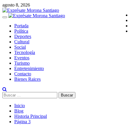
Saltar
agosto 8, 2026
al
I
contenido
Menú
F
primario
T
Portada
Y
Política
Deportes
Cultural
Social
Tecnología
Eventos
Turismo
Entretenimiento
Contacto
Bienes Raices
Buscar:
Inicio
Blog
Historia Principal
Página 3