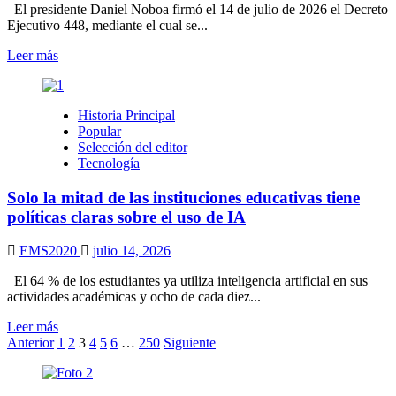
a
El presidente Daniel Noboa firmó el 14 de julio de 2026 el Decreto
reducción
Ejecutivo 448, mediante el cual se...
nacional
Leer
Leer más
más
sobre
Decreto
Historia Principal
Ejecutivo
Popular
448
Selección del editor
convierte
Tecnología
en
política
Solo la mitad de las instituciones educativas tiene
pública
el
políticas claras sobre el uso de IA
Plan
Nacional
EMS2020
julio 14, 2026
de
Seguridad
El 64 % de los estudiantes ya utiliza inteligencia artificial en sus
Integral
actividades académicas y ocho de cada diez...
2025-
2029
Leer
Leer más
Paginación
más
Anterior
1
2
3
4
5
6
…
250
Siguiente
sobre
de
Solo
entradas
la