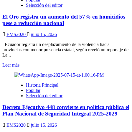
y
Selección del editor
conservatorios
superiores:
El Oro registra un aumento del 57% en homicidios
así
será
pese a reducción nacional
la
evaluación
EMS2020
julio 15, 2026
de
admisión
Ecuador registra un desplazamiento de la violencia hacia
2026
provincias con menor presencia estatal, según reveló un reportaje de
La...
Leer
Leer más
más
sobre
El
Historia Principal
Oro
Popular
registra
Selección del editor
un
aumento
Decreto Ejecutivo 448 convierte en política pública el
del
57%
Plan Nacional de Seguridad Integral 2025-2029
en
homicidios
EMS2020
julio 15, 2026
pese