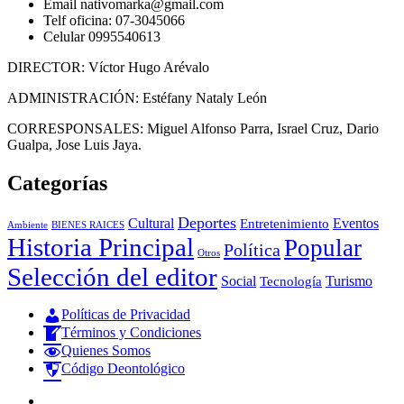
Email nativomarka@gmail.com
Telf oficina: 07-3045066
Celular 0995540613
DIRECTOR: Víctor Hugo Arévalo
ADMINISTRACIÓN: Estéfany Nataly León
CORRESPONSALES: Miguel Alfonso Parra, Israel Cruz, Dario
Gualpa, Jose Luis Jaya.
Categorías
Deportes
Cultural
Eventos
Entretenimiento
BIENES RAICES
Ambiente
Historia Principal
Popular
Política
Otros
Selección del editor
Social
Turismo
Tecnología
Políticas de Privacidad
Términos y Condiciones
Quienes Somos
Código Deontológico
Instagram