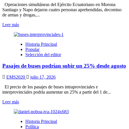
no
Operaciones simultáneas del Ejército Ecuatoriano en Morona
hay
Santiago y Napo dejaron cuatro personas aprehendidas, decomiso
fecha
de armas y drogas,...
para
las
Leer
Leer más
lluvias
más
sobre
Ejército
Historia Principal
golpea
Popular
a
Selección del editor
la
minería
Pasajes de buses podrían subir un 25% desde agosto
ilegal
y
el
EMS2020
julio 17, 2026
tráfico
de
El precio de los pasajes de buses intraprovinciales e
madera
interprovinciales podría aumentar un 25% a partir del 1 de...
en
Leer
Leer más
Morona
más
Santiago
sobre
y
Pasajes
Napo
Historia Principal
de
Política
buses