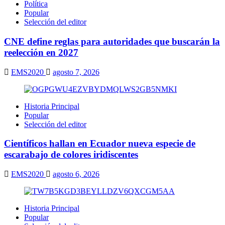
Política
mitad
Popular
de
Selección del editor
las
instituciones
CNE define reglas para autoridades que buscarán la
educativas
tiene
reelección en 2027
políticas
claras
EMS2020
agosto 7, 2026
sobre
el
uso
de
Historia Principal
IA
Popular
Selección del editor
Científicos hallan en Ecuador nueva especie de
escarabajo de colores iridiscentes
EMS2020
agosto 6, 2026
Historia Principal
Popular