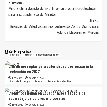
Navegación
Previous:
Minera china desiste de invertir en su propia hidroeléctrica
de
para la segunda fase de Mirador
entradas
Next:
Brigadas de Salud visitan mensualmente Centro Diurno para
Adultos Mayores en Morona
Más historias
Política
Popular
Selección del editor
CNE define reglas para autoridades que buscarán la
reelección en 2027
EMS2020
agosto 7, 2026
Historia Principal
Popular
Selección del editor
Científicos hallan en Ecuador nueva especie de
escarabajo de colores iridiscentes
EMS2020
agosto 6, 2026