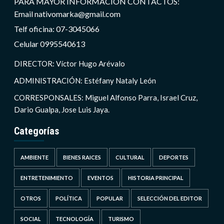
PARA MAYOR INFORMACIÓN CONTACTOS:
Email nativomarka@gmail.com
Telf oficina: 07-3045066
Celular 0995540613
DIRECTOR: Víctor Hugo Arévalo
ADMINISTRACIÓN: Estéfany Nataly León
CORRESPONSALES: Miguel Alfonso Parra, Israel Cruz,
Dario Gualpa, Jose Luis Jaya.
Categorías
AMBIENTE
BIENES RAICES
CULTURAL
DEPORTES
ENTRETENIMIENTO
EVENTOS
HISTORIA PRINCIPAL
OTROS
POLÍTICA
POPULAR
SELECCIÓN DEL EDITOR
SOCIAL
TECNOLOGÍA
TURISMO