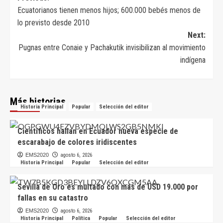
Ecuatorianos tienen menos hijos; 600.000 bebés menos de
de
lo previsto desde 2010
entradas
Next:
Pugnas entre Conaie y Pachakutik invisibilizan al movimiento
indígena
Más historias
Historia Principal
Popular
Selección del editor
Científicos hallan en Ecuador nueva especie de
escarabajo de colores iridiscentes
EMS2020
agosto 6, 2026
Historia Principal
Popular
Selección del editor
Sevilla de Oro es multado con más de USD 19.000 por
fallas en su catastro
EMS2020
agosto 6, 2026
Historia Principal
Política
Popular
Selección del editor