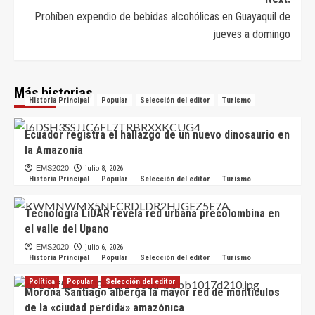
Prohíben expendio de bebidas alcohólicas en Guayaquil de
jueves a domingo
Más historias
Historia Principal
Popular
Selección del editor
Turismo
Ecuador registra el hallazgo de un nuevo dinosaurio en
la Amazonía
EMS2020
julio 8, 2026
Historia Principal
Popular
Selección del editor
Turismo
Tecnología LiDAR revela red urbana precolombina en
el valle del Upano
EMS2020
julio 6, 2026
Historia Principal
Popular
Selección del editor
Turismo
Política
Popular
Selección del editor
Morona Santiago alberga la mayor red de montículos
CNE define reglas para autoridades que buscarán
de la «ciudad perdida» amazónica