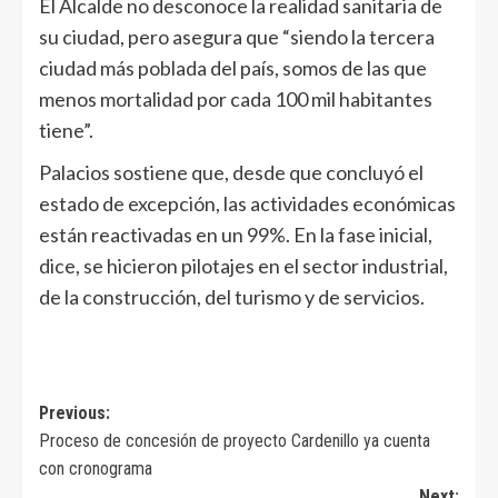
El Alcalde no desconoce la realidad sanitaria de
su ciudad, pero asegura que “siendo la tercera
ciudad más poblada del país, somos de las que
menos mortalidad por cada 100 mil habitantes
tiene”.
Palacios sostiene que, desde que concluyó el
estado de excepción, las actividades económicas
están reactivadas en un 99%. En la fase inicial,
dice, se hicieron pilotajes en el sector industrial,
de la construcción, del turismo y de servicios.
Navegación
Previous:
Proceso de concesión de proyecto Cardenillo ya cuenta
de
con cronograma
entradas
Next: