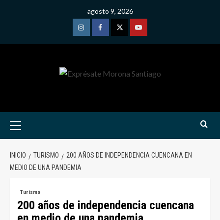
Saltar
agosto 9, 2026
al
contenido
Instagram
Facebook
Twitter
Youtube
Menú
primario
INICIO
TURISMO
200 AÑOS DE INDEPENDENCIA CUENCANA EN
MEDIO DE UNA PANDEMIA
Turismo
200 años de independencia cuencana
en medio de una pandemia