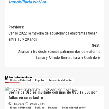
Inmobiliaria Nativa
Navegación
Previous:
Censo 2022: la mayoría de ecuatorianos emigrantes tienen
de
entre 15 y 29 años
entradas
Next:
Análisis a las declaraciones patrimoniales de Guillermo
Lasso y Alfredo Borrero hará la Contraloría
Más historias
Historia Principal
Popular
Selección del editor
Sevilla de Oro es multado con más de USD 19.000 por
fallas en su catastro
EMS2020
agosto 6, 2026
Historia Principal
Política
Popular
Selección del editor