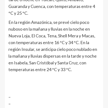
Guaranda
y
Cuenca
, con temperaturas entre 4
°C y 25 °C.
En la región Amazónica, se prevé cielo poco
nuboso en la mañana y lluvias en la noche en
Nueva Loja
,
El Coca
,
Tena
,
Shell Mera
y
Macas
,
con temperaturas entre 16 °C y 34 °C. En la
región Insular, se anticipa cielo poco nublado en
la mañana y lluvias dispersas en la tarde y noche
en
Isabela
,
San Cristóbal
y
Santa Cruz
, con
temperaturas entre 24 °C y 33 °C.
–
–