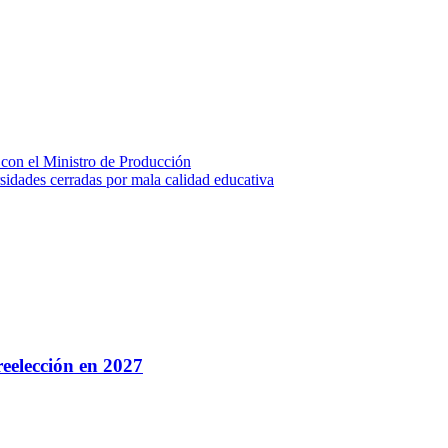
 con el Ministro de Producción
sidades cerradas por mala calidad educativa
eelección en 2027