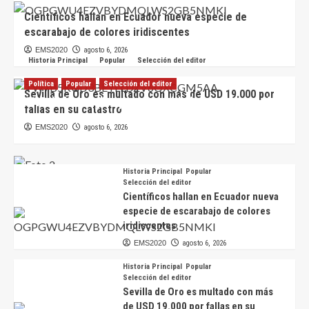
Científicos hallan en Ecuador nueva especie de
escarabajo de colores iridiscentes
EMS2020
agosto 6, 2026
Historia Principal
Popular
Selección del editor
Política
Popular
Selección del editor
Sevilla de Oro es multado con más de USD 19.000 por
CNE define reglas para autoridades que buscarán
fallas en su catastro
la reelección en 2027
EMS2020
agosto 6, 2026
EMS2020
agosto 7, 2026
Historia Principal
Popular
Selección del editor
Científicos hallan en Ecuador nueva
especie de escarabajo de colores
iridiscentes
EMS2020
agosto 6, 2026
Historia Principal
Popular
Selección del editor
Sevilla de Oro es multado con más
de USD 19.000 por fallas en su