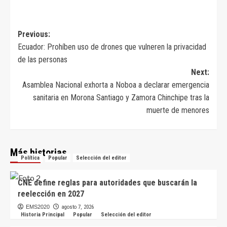
Navegación
Previous:
Ecuador: Prohíben uso de drones que vulneren la privacidad
de
de las personas
entradas
Next:
Asamblea Nacional exhorta a Noboa a declarar emergencia
sanitaria en Morona Santiago y Zamora Chinchipe tras la
muerte de menores
Más historias
Política
Popular
Selección del editor
CNE define reglas para autoridades que buscarán la
reelección en 2027
EMS2020
agosto 7, 2026
Historia Principal
Popular
Selección del editor