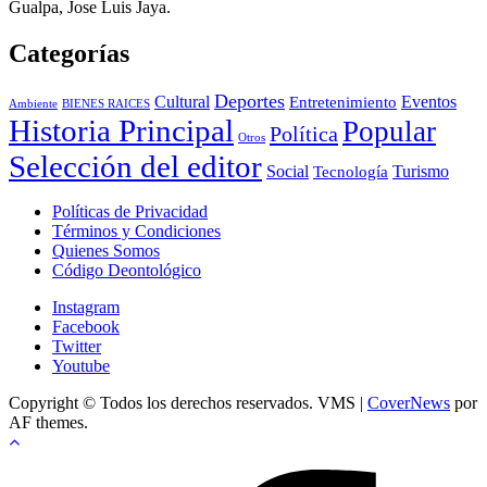
Gualpa, Jose Luis Jaya.
Categorías
Deportes
Cultural
Eventos
Entretenimiento
BIENES RAICES
Ambiente
Historia Principal
Popular
Política
Otros
Selección del editor
Social
Turismo
Tecnología
Políticas de Privacidad
Términos y Condiciones
Quienes Somos
Código Deontológico
Instagram
Facebook
Twitter
Youtube
Copyright © Todos los derechos reservados. VMS
|
CoverNews
por
AF themes.