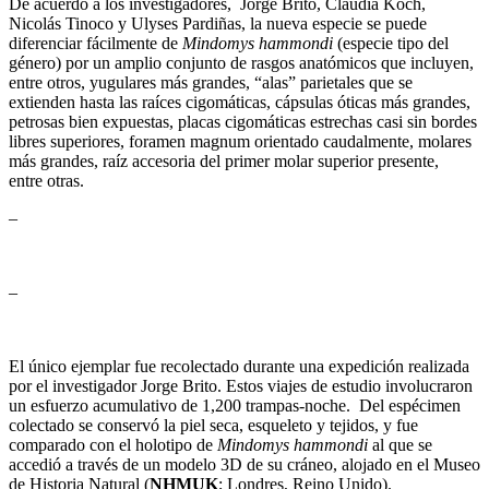
De acuerdo a los investigadores, Jorge Brito, Claudia Koch,
Nicolás Tinoco y Ulyses Pardiñas, la nueva especie se puede
diferenciar fácilmente de
Mindomys hammondi
(especie tipo del
género) por un amplio conjunto de rasgos anatómicos que incluyen,
entre otros, yugulares más grandes, “alas” parietales que se
extienden hasta las raíces cigomáticas, cápsulas óticas más grandes,
petrosas bien expuestas, placas cigomáticas estrechas casi sin bordes
libres superiores, foramen magnum orientado caudalmente, molares
más grandes, raíz accesoria del primer molar superior presente,
entre otras.
–
–
El único ejemplar fue recolectado durante una expedición realizada
por el investigador Jorge Brito. Estos viajes de estudio involucraron
un esfuerzo acumulativo de 1,200 trampas-noche. Del espécimen
colectado se conservó la piel seca, esqueleto y tejidos, y fue
comparado con el holotipo de
Mindomys hammondi
al que se
accedió a través de un modelo 3D de su cráneo, alojado en el Museo
de Historia Natural (
NHMUK
; Londres, Reino Unido).