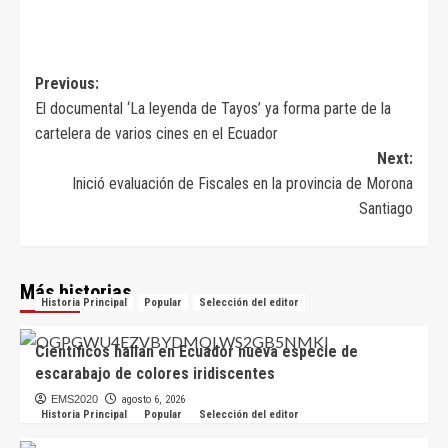
Navegación
Previous:
El documental ‘La leyenda de Tayos’ ya forma parte de la
de
cartelera de varios cines en el Ecuador
entradas
Next:
Inició evaluación de Fiscales en la provincia de Morona
Santiago
Más historias
Historia Principal
Popular
Selección del editor
Científicos hallan en Ecuador nueva especie de
escarabajo de colores iridiscentes
EMS2020
agosto 6, 2026
Historia Principal
Popular
Selección del editor