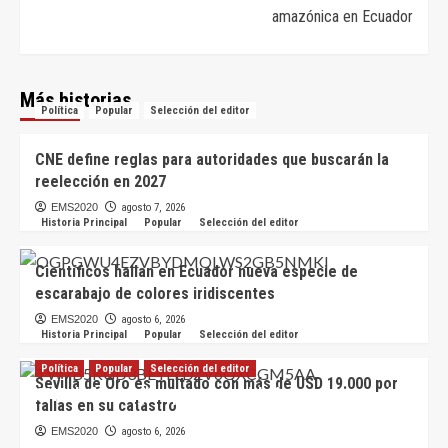
amazónica en Ecuador
Más historias
Política
Popular
Selección del editor
CNE define reglas para autoridades que buscarán la
reelección en 2027
EMS2020
agosto 7, 2026
Historia Principal
Popular
Selección del editor
Científicos hallan en Ecuador nueva especie de
escarabajo de colores iridiscentes
EMS2020
agosto 6, 2026
Historia Principal
Popular
Selección del editor
Política
Popular
Selección del editor
Sevilla de Oro es multado con más de USD 19.000 por
CNE define reglas para autoridades que buscarán
fallas en su catastro
la reelección en 2027
EMS2020
agosto 6, 2026
EMS2020
agosto 7, 2026