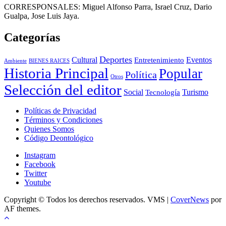
CORRESPONSALES: Miguel Alfonso Parra, Israel Cruz, Dario
Gualpa, Jose Luis Jaya.
Categorías
Deportes
Cultural
Eventos
Entretenimiento
BIENES RAICES
Ambiente
Historia Principal
Popular
Política
Otros
Selección del editor
Social
Turismo
Tecnología
Políticas de Privacidad
Términos y Condiciones
Quienes Somos
Código Deontológico
Instagram
Facebook
Twitter
Youtube
Copyright © Todos los derechos reservados. VMS
|
CoverNews
por
AF themes.