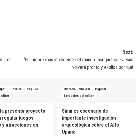
Next:
dor, en
‘El hombre más inteligente del mundo’, asegura que Jesús
volverá pronto y explica por qué
ipal
Política
Popular
Historia Principal
Popular
 editor
Selección del editor
ta presenta proyecto
Sinaí es escenario de
a regular juegos
importante investigación
 y atracciones en
arqueológica sobre el Alto
Upano