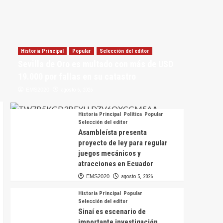
Historia Principal
Popular
Selección del editor
Sevilla de Oro es multado con más de USD
19.000 por fallas en su catastro
EMS2020
agosto 6, 2026
Historia Principal
Política
Popular
Selección del editor
Asambleísta presenta
proyecto de ley para regular
juegos mecánicos y
atracciones en Ecuador
EMS2020
agosto 5, 2026
Historia Principal
Popular
Selección del editor
Sinaí es escenario de
importante investigación