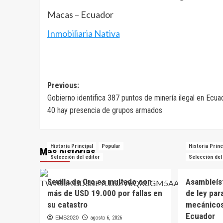
Macas – Ecuador
Inmobiliaria Nativa
Navegación
Previous:
Gobierno identifica 387 puntos de minería ilegal en Ecua
de
40 hay presencia de grupos armados
entradas
Historia Principal
Popular
Historia Princ
Más historias
Selección del editor
Selección del
Sevilla de Oro es multado con
Asambleís
más de USD 19.000 por fallas en
de ley par
su catastro
mecánicos
Ecuador
EMS2020
agosto 6, 2026