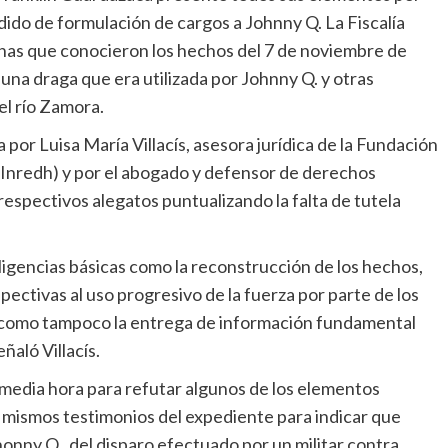
edido de formulación de cargos a Johnny Q. La Fiscalía
onas que conocieron los hechos del 7 de noviembre de
na draga que era utilizada por Johnny Q. y otras
el río Zamora.
por Luisa María Villacís, asesora jurídica de la Fundación
nredh) y por el abogado y defensor de derechos
espectivos alegatos puntualizando la falta de tutela
ligencias básicas como la reconstrucción de los hechos,
spectivas al uso progresivo de la fuerza por parte de los
sí como tampoco la entrega de información fundamental
eñaló Villacís.
i media hora para refutar algunos de los elementos
os mismos testimonios del expediente para indicar que
honny Q., del disparo efectuado por un militar contra