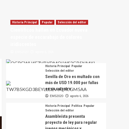
Historia Principal
Popular
Selección del editor
Científicos hallan en Ecuador nueva
especie de escarabajo de colores
iridiscentes
EMS2020
agosto 6, 2026
Historia Principal
Popular
Selección del editor
Sevilla de Oro es multado con
más de USD 19.000 por fallas
en su catastro
EMS2020
agosto 6, 2026
Historia Principal
Política
Popular
Selección del editor
Asambleísta presenta
proyecto de ley para regular
juegos mecánicos y