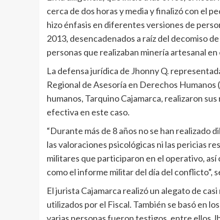
cerca de dos horas y media y finalizó con el p
hizo énfasis en diferentes versiones de pers
2013, desencadenados a raíz del decomiso de u
personas que realizaban minería artesanal en 
La defensa jurídica de Jhonny Q. representada 
Regional de Asesoría en Derechos Humanos (I
humanos, Tarquino Cajamarca, realizaron sus r
efectiva en este caso.
“Durante más de 8 años no se han realizado di
las valoraciones psicológicas ni las pericias re
militares que participaron en el operativo, a
como el informe militar del día del conflicto”, s
El jurista Cajamarca realizó un alegato de cas
utilizados por el Fiscal. También se basó en l
varias personas fueron testigos, entre ellos J