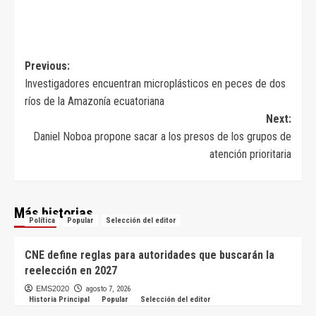
Navegación
Previous:
Investigadores encuentran microplásticos en peces de dos
de
ríos de la Amazonía ecuatoriana
entradas
Next:
Daniel Noboa propone sacar a los presos de los grupos de
atención prioritaria
Más historias
Política
Popular
Selección del editor
CNE define reglas para autoridades que buscarán la
reelección en 2027
EMS2020
agosto 7, 2026
Historia Principal
Popular
Selección del editor