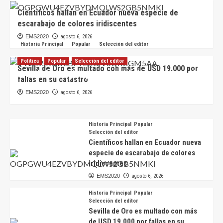
Científicos hallan en Ecuador nueva especie de
escarabajo de colores iridiscentes
EMS2020
agosto 6, 2026
Historia Principal
Popular
Selección del editor
Política
Popular
Selección del editor
Sevilla de Oro es multado con más de USD 19.000 por
CNE define reglas para autoridades que buscarán
fallas en su catastro
la reelección en 2027
EMS2020
agosto 6, 2026
EMS2020
agosto 7, 2026
Historia Principal
Popular
Selección del editor
Científicos hallan en Ecuador nueva
especie de escarabajo de colores
iridiscentes
EMS2020
agosto 6, 2026
Historia Principal
Popular
Selección del editor
Sevilla de Oro es multado con más
de USD 19.000 por fallas en su