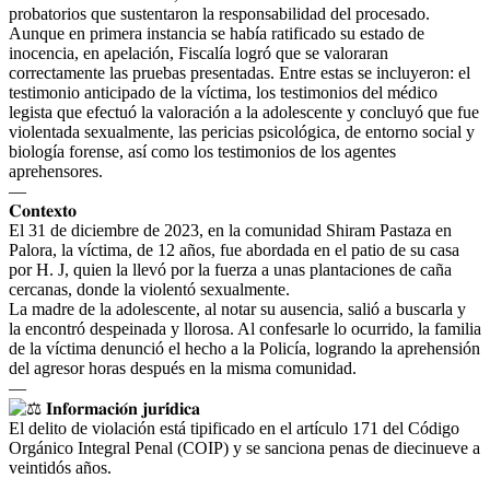
probatorios que sustentaron la responsabilidad del procesado.
Aunque en primera instancia se había ratificado su estado de
inocencia, en apelación, Fiscalía logró que se valoraran
correctamente las pruebas presentadas. Entre estas se incluyeron: el
testimonio anticipado de la víctima, los testimonios del médico
legista que efectuó la valoración a la adolescente y concluyó que fue
violentada sexualmente, las pericias psicológica, de entorno social y
biología forense, así como los testimonios de los agentes
aprehensores.
—
𝐂𝐨𝐧𝐭𝐞𝐱𝐭𝐨
El 31 de diciembre de 2023, en la comunidad Shiram Pastaza en
Palora, la víctima, de 12 años, fue abordada en el patio de su casa
por H. J, quien la llevó por la fuerza a unas plantaciones de caña
cercanas, donde la violentó sexualmente.
La madre de la adolescente, al notar su ausencia, salió a buscarla y
la encontró despeinada y llorosa. Al confesarle lo ocurrido, la familia
de la víctima denunció el hecho a la Policía, logrando la aprehensión
del agresor horas después en la misma comunidad.
—
𝐈𝐧𝐟𝐨𝐫𝐦𝐚𝐜𝐢𝐨́𝐧 𝐣𝐮𝐫𝐢́𝐝𝐢𝐜𝐚
El delito de violación está tipificado en el artículo 171 del Código
Orgánico Integral Penal (COIP) y se sanciona penas de diecinueve a
veintidós años.