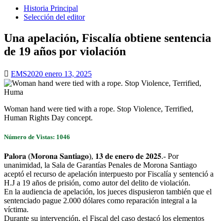
Historia Principal
Selección del editor
Una apelación, Fiscalía obtiene sentencia
de 19 años por violación
EMS2020
enero 13, 2025
Woman hand were tied with a rope. Stop Violence, Terrified,
Human Rights Day concept.
Número de Vistas: 1046
𝐏𝐚𝐥𝐨𝐫𝐚 (𝐌𝐨𝐫𝐨𝐧𝐚 𝐒𝐚𝐧𝐭𝐢𝐚𝐠𝐨), 𝟏𝟑 𝐝𝐞 𝐞𝐧𝐞𝐫𝐨 𝐝𝐞 𝟐𝟎𝟐𝟓.- Por
unanimidad, la Sala de Garantías Penales de Morona Santiago
aceptó el recurso de apelación interpuesto por Fiscalía y sentenció a
H.J a 19 años de prisión, como autor del delito de violación.
En la audiencia de apelación, los jueces dispusieron también que el
sentenciado pague 2.000 dólares como reparación integral a la
víctima.
Durante su intervención, el Fiscal del caso destacó los elementos