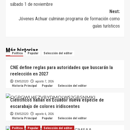
de
sábado 1 de noviembre
entradas
Next:
Jóvenes Achuar culminan programa de formación como
guías turísticos
Más historias
Política
Popular
Selección del editor
CNE define reglas para autoridades que buscarán la
reelección en 2027
EMS2020
agosto 7, 2026
Historia Principal
Popular
Selección del editor
Científicos hallan en Ecuador nueva especie de
escarabajo de colores iridiscentes
EMS2020
agosto 6, 2026
Historia Principal
Popular
Selección del editor
Política
Popular
Selección del editor