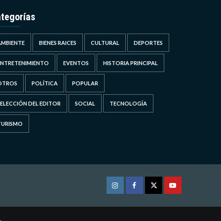
tegorías
AMBIENTE
BIENES RAICES
CULTURAL
DEPORTES
ENTRETENIMIENTO
EVENTOS
HISTORIA PRINCIPAL
OTROS
POLÍTICA
POPULAR
SELECCIÓN DEL EDITOR
SOCIAL
TECNOLOGÍA
TURISMO
Instagram
Facebook
Twitter
Youtube