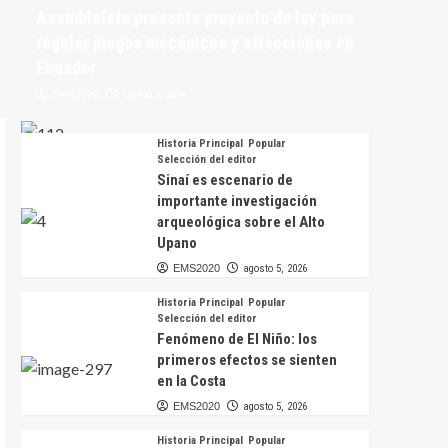
Asambleísta presenta proyecto de ley para
regular juegos mecánicos y atracciones en
Ecuador
EMS2020
agosto 5, 2026
Historia Principal
Popular
Selección del editor
Sinaí es escenario de
importante investigación
arqueológica sobre el Alto
Upano
EMS2020
agosto 5, 2026
Historia Principal
Popular
Selección del editor
Fenómeno de El Niño: los
primeros efectos se sienten
en la Costa
EMS2020
agosto 5, 2026
Historia Principal
Popular