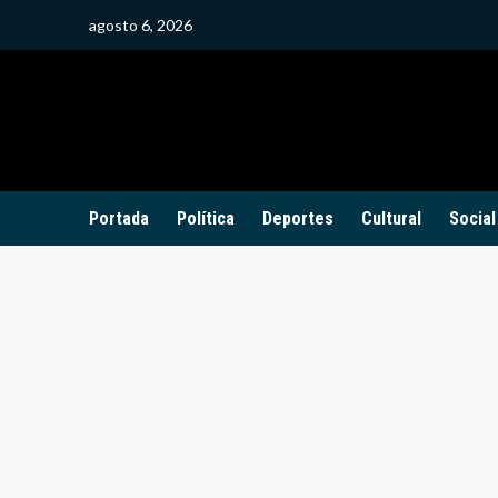
Saltar
agosto 6, 2026
al
contenido
Portada
Política
Deportes
Cultural
Social