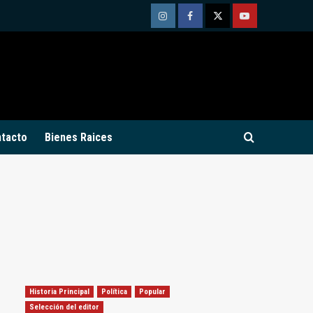
Instagram
Facebook
Twitter
Youtube
tacto
Bienes Raices
Historia Principal
Política
Popular
Selección del editor