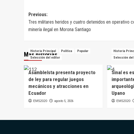
Navegación
Previous:
Tres militares heridos y cuatro detenidos en operativo c
de
minería ilegal en Morona Santiago
entradas
Historia Principal
Política
Popular
Historia Princ
Más historias
Selección del editor
Selección del
Asambleísta presenta proyecto
Sinaí es e
de ley para regular juegos
importante
mecánicos y atracciones en
arqueológi
Ecuador
Upano
EMS2020
agosto 5, 2026
EMS2020