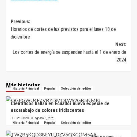
Navegación
Previous:
Horarios de cortes de luz previstos para el lunes 18 de
de
diciembre
entradas
Next:
Los cortes de energía se suspenden hasta el 1 de enero de
2024
Más historias
Historia Principal
Popular
Selección del editor
Científicos hallan en Ecuador nueva especie de
escarabajo de colores iridiscentes
EMS2020
agosto 6, 2026
Historia Principal
Popular
Selección del editor