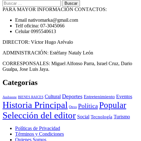
Buscar:
PARA MAYOR INFORMACIÓN CONTACTOS:
Email nativomarka@gmail.com
Telf oficina: 07-3045066
Celular 0995540613
DIRECTOR: Víctor Hugo Arévalo
ADMINISTRACIÓN: Estéfany Nataly León
CORRESPONSALES: Miguel Alfonso Parra, Israel Cruz, Dario
Gualpa, Jose Luis Jaya.
Categorías
Deportes
Cultural
Eventos
Entretenimiento
BIENES RAICES
Ambiente
Historia Principal
Popular
Política
Otros
Selección del editor
Social
Turismo
Tecnología
Políticas de Privacidad
Términos y Condiciones
Quienes Somos