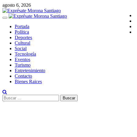
Saltar
agosto 6, 2026
al
I
contenido
Menú
F
primario
T
Portada
Y
Política
Deportes
Cultural
Social
Tecnología
Eventos
Turismo
Entretenimiento
Contacto
Bienes Raices
Buscar: