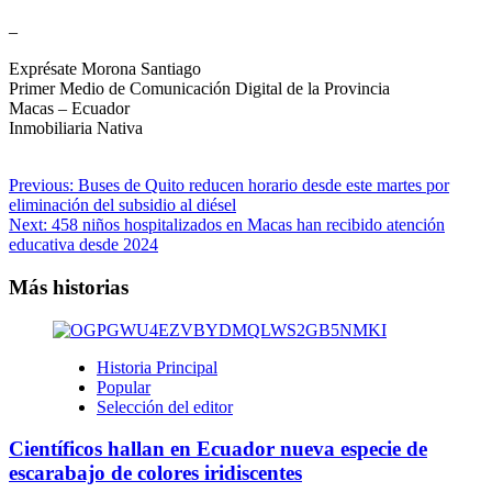
–
Exprésate Morona Santiago
Primer Medio de Comunicación Digital de la Provincia
Macas – Ecuador
Inmobiliaria Nativa
Navegación
Previous:
Buses de Quito reducen horario desde este martes por
eliminación del subsidio al diésel
de
Next:
458 niños hospitalizados en Macas han recibido atención
entradas
educativa desde 2024
Más historias
Historia Principal
Popular
Selección del editor
Científicos hallan en Ecuador nueva especie de
escarabajo de colores iridiscentes