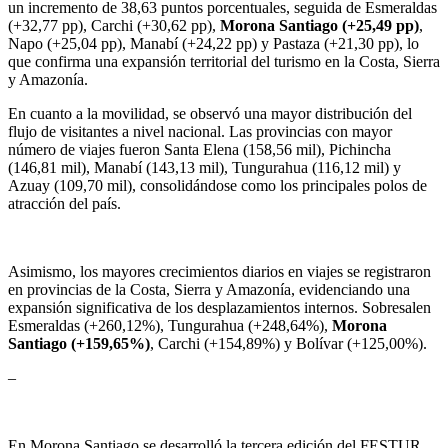
un incremento de 38,63 puntos porcentuales, seguida de Esmeraldas
(+32,77 pp), Carchi (+30,62 pp),
Morona Santiago (+25,49 pp)
,
Napo (+25,04 pp), Manabí (+24,22 pp) y Pastaza (+21,30 pp), lo
que confirma una expansión territorial del turismo en la Costa, Sierra
y Amazonía.
En cuanto a la movilidad, se observó una mayor distribución del
flujo de visitantes a nivel nacional. Las provincias con mayor
número de viajes fueron Santa Elena (158,56 mil), Pichincha
(146,81 mil), Manabí (143,13 mil), Tungurahua (116,12 mil) y
Azuay (109,70 mil), consolidándose como los principales polos de
atracción del país.
Asimismo, los mayores crecimientos diarios en viajes se registraron
en provincias de la Costa, Sierra y Amazonía, evidenciando una
expansión significativa de los desplazamientos internos. Sobresalen
Esmeraldas (+260,12%), Tungurahua (+248,64%),
Morona
Santiago (+159,65%)
, Carchi (+154,89%) y Bolívar (+125,00%).
–
En Morona Santiago se desarrolló la tercera edición del FESTUR