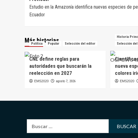
Navegación
Estudio en la Amazonía identifica nuevas especies de p
de
Ecuador
entradas
Historia Princ
Más historias
Política
Popular
Selección del editor
Selección del
CNE define reglas para
Científico
autoridades que buscarán la
nueva esp
reelección en 2027
colores ir
EMS2020
agosto 7, 2026
EMS2020
Buscar: