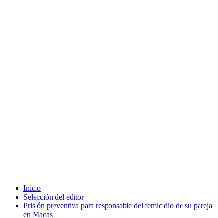
Inicio
Selección del editor
Prisión preventiva para responsable del femicidio de su pareja
en Macas