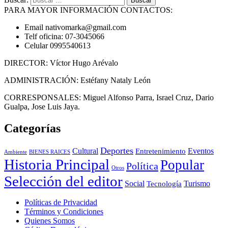
PARA MAYOR INFORMACIÓN CONTACTOS:
Email nativomarka@gmail.com
Telf oficina: 07-3045066
Celular 0995540613
DIRECTOR: Víctor Hugo Arévalo
ADMINISTRACIÓN: Estéfany Nataly León
CORRESPONSALES: Miguel Alfonso Parra, Israel Cruz, Dario
Gualpa, Jose Luis Jaya.
Categorías
Deportes
Cultural
Eventos
Entretenimiento
BIENES RAICES
Ambiente
Historia Principal
Popular
Política
Otros
Selección del editor
Social
Turismo
Tecnología
Políticas de Privacidad
Términos y Condiciones
Quienes Somos