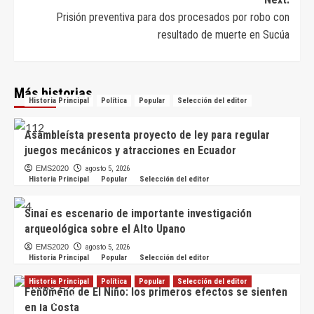
Prisión preventiva para dos procesados por robo con
resultado de muerte en Sucúa
Más historias
Historia Principal
Política
Popular
Selección del editor
Asambleísta presenta proyecto de ley para regular
juegos mecánicos y atracciones en Ecuador
EMS2020
agosto 5, 2026
Historia Principal
Popular
Selección del editor
Sinaí es escenario de importante investigación
arqueológica sobre el Alto Upano
EMS2020
agosto 5, 2026
Historia Principal
Popular
Selección del editor
Historia Principal
Política
Popular
Selección del editor
Fenómeno de El Niño: los primeros efectos se sienten
Asambleísta presenta proyecto de ley para regular
en la Costa