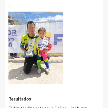
–
–
Resultados
Dylan Medina categoría 5 años – 4to lugar