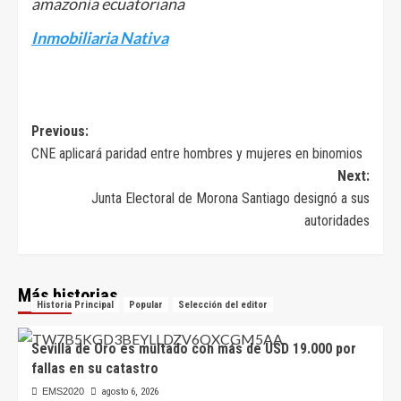
amazonía ecuatoriana
Inmobiliaria Nativa
Navegación
Previous:
CNE aplicará paridad entre hombres y mujeres en binomios
de
Next:
entradas
Junta Electoral de Morona Santiago designó a sus
autoridades
Más historias
Historia Principal
Popular
Selección del editor
Sevilla de Oro es multado con más de USD 19.000 por
fallas en su catastro
EMS2020
agosto 6, 2026