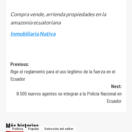
Compra vende, arrienda propiedades en la
amazonía ecuatoriana
Inmobiliaria Nativa
Navegación
Previous:
Rige el reglamento para el uso legítimo de la fuerza en el
de
Ecuador
entradas
Next:
8.500 nuevos agentes se integran a la Policía Nacional en
Ecuador
Más historias
Política
Popular
Selección del editor