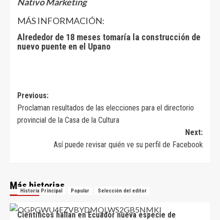
Nativo Marketing
MÁS INFORMACIÓN:
Alrededor de 18 meses tomaría la construcción de
nuevo puente en el Upano
Navegación
Previous:
Proclaman resultados de las elecciones para el directorio
de
provincial de la Casa de la Cultura
entradas
Next:
Así puede revisar quién ve su perfil de Facebook
Más historias
Historia Principal
Popular
Selección del editor
Científicos hallan en Ecuador nueva especie de