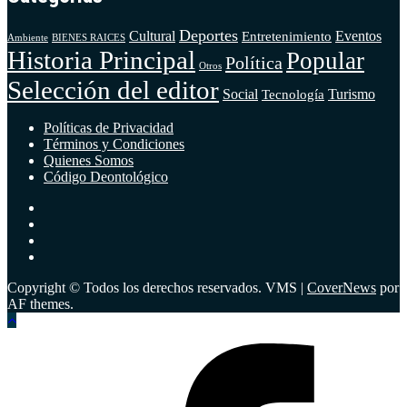
Deportes
Cultural
Eventos
Entretenimiento
BIENES RAICES
Ambiente
Historia Principal
Popular
Política
Otros
Selección del editor
Social
Turismo
Tecnología
Políticas de Privacidad
Términos y Condiciones
Quienes Somos
Código Deontológico
Instagram
Facebook
Twitter
Youtube
Copyright © Todos los derechos reservados. VMS
|
CoverNews
por
AF themes.