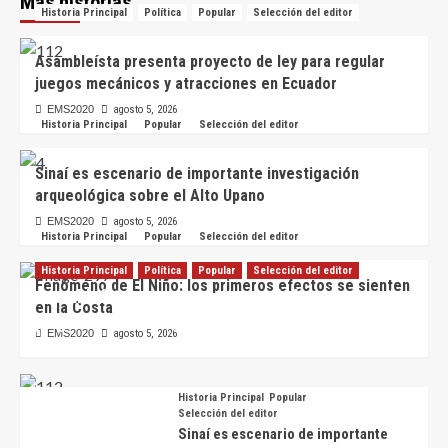
Más historias
Historia Principal
Política
Popular
Selección del editor
Asambleísta presenta proyecto de ley para regular
juegos mecánicos y atracciones en Ecuador
EMS2020
agosto 5, 2026
Historia Principal
Popular
Selección del editor
Sinaí es escenario de importante investigación
arqueológica sobre el Alto Upano
EMS2020
agosto 5, 2026
Historia Principal
Popular
Selección del editor
Historia Principal
Política
Popular
Selección del editor
Fenómeno de El Niño: los primeros efectos se sienten
Asambleísta presenta proyecto de ley para regular
en la Costa
juegos mecánicos y atracciones en Ecuador
EMS2020
agosto 5, 2026
EMS2020
agosto 5, 2026
Historia Principal
Popular
Selección del editor
Sinaí es escenario de importante