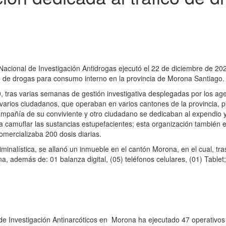
 Nacional de Investigación Antidrogas ejecutó el 22 de diciembre de 20
co de drogas para consumo interno en la provincia de Morona Santiago.
0, tras varias semanas de gestión investigativa desplegadas por los agen
 varios ciudadanos, que operaban en varios cantones de la provincia, p
mpañía de su conviviente y otro ciudadano se dedicaban al expendio y
ra camuflar las sustancias estupefacientes; esta organización también 
mercializaba 200 dosis diarias.
iminalística, se allanó un inmueble en el cantón Morona, en el cual, tra
a, además de: 01 balanza digital, (05) teléfonos celulares, (01) Tablet
 de Investigación Antinarcóticos en Morona ha ejecutado 47 operativo