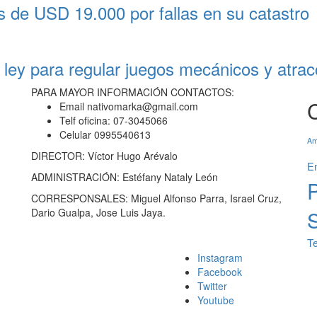
 de USD 19.000 por fallas en su catastro
 ley para regular juegos mecánicos y atra
PARA MAYOR INFORMACIÓN CONTACTOS:
Email nativomarka@gmail.com
Telf oficina: 07-3045066
Celular 0995540613
Am
DIRECTOR: Víctor Hugo Arévalo
En
ADMINISTRACIÓN: Estéfany Nataly León
P
CORRESPONSALES: Miguel Alfonso Parra, Israel Cruz,
Dario Gualpa, Jose Luis Jaya.
S
T
Instagram
Facebook
Twitter
Youtube