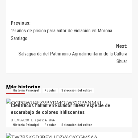
Navegación
Previous:
19 años de prisión para autor de violación en Morona
de
Santiago
entradas
Next:
Salvaguarda del Patrimonio Agroalimentario de la Cultura
Shuar
Más historias
Historia Principal
Popular
Selección del editor
Científicos hallan en Ecuador nueva especie de
escarabajo de colores iridiscentes
EMS2020
agosto 6, 2026
Historia Principal
Popular
Selección del editor