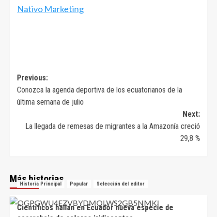
Nativo Marketing
Navegación
Previous:
Conozca la agenda deportiva de los ecuatorianos de la
de
última semana de julio
entradas
Next:
La llegada de remesas de migrantes a la Amazonía creció
29,8 %
Más historias
Historia Principal
Popular
Selección del editor
Científicos hallan en Ecuador nueva especie de