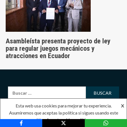
Asambleísta presenta proyecto de ley
para regular juegos mecánicos y
atracciones en Ecuador
Buscar:
PARA MAYOR INFORMACIÓN CONTACTOS:
Esta web usa cookies para mejorar tu experiencia.
X
Email nativomarka@gmail.com
Asumiremos que aceptas la política si sigues usando este
sitio.
Acepto
Ver política
Telf oficina: 07-3045066