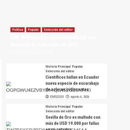
Política
Popular
Selección del editor
CNE define reglas para autoridades que
buscarán la reelección en 2027
EMS2020
agosto 7, 2026
Historia Principal
Popular
Selección del editor
Científicos hallan en Ecuador
nueva especie de escarabajo
de colores iridiscentes
EMS2020
agosto 6, 2026
Historia Principal
Popular
Selección del editor
Sevilla de Oro es multado con
más de USD 19.000 por fallas
en su catastro