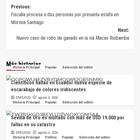
Navegación
Previous:
Fiscalía procesa a dos personas por presunta estafa en
de
Morona Santiago
entradas
Next:
Nuevo caso de robo de ganado en la vía Macas Riobamba
Más historias
Historia Principal
Popular
Selección del editor
Científicos hallan en Ecuador nueva especie de
escarabajo de colores iridiscentes
EMS2020
agosto 6, 2026
Historia Principal
Popular
Selección del editor
Sevilla de Oro es multado con más de USD 19.000 por
fallas en su catastro
EMS2020
agosto 6, 2026
Historia Principal
Política
Popular
Selección del editor