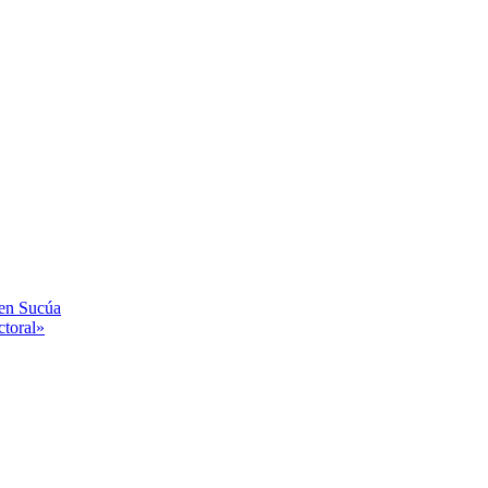
 en Sucúa
ctoral»