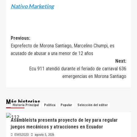
Nativo Marketing
Navegación
Previous:
Exprefecto de Morona Santiago, Marcelino Chumpi, es
de
acusado de abusar a una menor de 12 años
entradas
Next:
Ecu 911 atendió durante el feriado de carnaval 636
emergencias en Morona Santiago
Más historias
Historia Principal
Política
Popular
Selección del editor
Asambleísta presenta proyecto de ley para regular
juegos mecánicos y atracciones en Ecuador
EMS2020
agosto 5, 2026