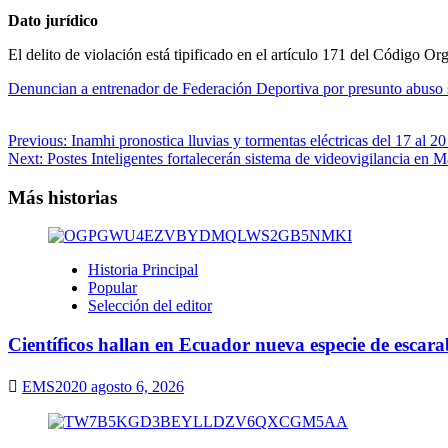
Dato jurídico
El delito de violación está tipificado en el artículo 171 del Código O
Denuncian a entrenador de Federación Deportiva por presunto abuso 
Navegación
Previous:
Inamhi pronostica lluvias y tormentas eléctricas del 17 al 2
Next:
Postes Inteligentes fortalecerán sistema de videovigilancia en 
de
entradas
Más historias
Historia Principal
Popular
Selección del editor
Científicos hallan en Ecuador nueva especie de escarab
EMS2020
agosto 6, 2026