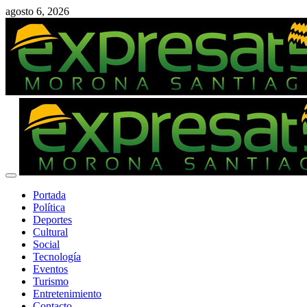
Saltar
agosto 6, 2026
al
contenido
Menú
primario
Portada
Política
Deportes
Cultural
Social
Tecnología
Eventos
Turismo
Entretenimiento
Contacto