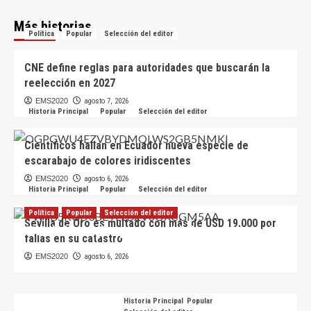
Más historias
Política
Popular
Selección del editor
CNE define reglas para autoridades que buscarán la
reelección en 2027
EMS2020
agosto 7, 2026
Historia Principal
Popular
Selección del editor
Científicos hallan en Ecuador nueva especie de
escarabajo de colores iridiscentes
EMS2020
agosto 6, 2026
Historia Principal
Popular
Selección del editor
Política
Popular
Selección del editor
Sevilla de Oro es multado con más de USD 19.000 por
CNE define reglas para autoridades que buscarán
fallas en su catastro
la reelección en 2027
EMS2020
agosto 6, 2026
EMS2020
agosto 7, 2026
Historia Principal
Popular