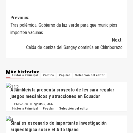
Navegación
Previous:
Tras polémica, Gobierno da luz verde para que municipios
de
importen vacunas
entradas
Next:
Caída de ceniza del Sangay continúa en Chimborazo
Más historias
Historia Principal
Política
Popular
Selección del editor
Asambleísta presenta proyecto de ley para regular
juegos mecánicos y atracciones en Ecuador
EMS2020
agosto 5, 2026
Historia Principal
Popular
Selección del editor
Sinaí es escenario de importante investigación
arqueológica sobre el Alto Upano