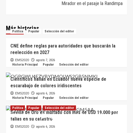
Mirador en el pasaje la Randimpa
Más historias
Política
Popular
Selección del editor
CNE define reglas para autoridades que buscarán la
reelección en 2027
EMS2020
agosto 7, 2026
Historia Principal
Popular
Selección del editor
Científicos hallan en Ecuador nueva especie de
escarabajo de colores iridiscentes
EMS2020
agosto 6, 2026
Historia Principal
Popular
Selección del editor
Política
Popular
Selección del editor
Sevilla de Oro es multado con más de USD 19.000 por
CNE define reglas para autoridades que buscarán
fallas en su catastro
la reelección en 2027
EMS2020
agosto 6, 2026
EMS2020
agosto 7, 2026