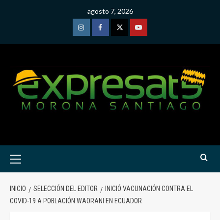
Saltar
agosto 7, 2026
al
contenido
Instagram
Facebook
Twitter
Youtube
Menú
primario
INICIO
SELECCIÓN DEL EDITOR
INICIÓ VACUNACIÓN CONTRA EL
COVID-19 A POBLACIÓN WAORANI EN ECUADOR