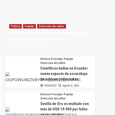
Política
Popular
Selección del editor
CNE define reglas para autoridades que
buscarán la reelección en 2027
EMS2020
agosto 7, 2026
Historia Principal
Popular
Selección del editor
Científicos hallan en Ecuador
nueva especie de escarabajo
de colores iridiscentes
EMS2020
agosto 6, 2026
Historia Principal
Popular
Selección del editor
Sevilla de Oro es multado con
más de USD 19.000 por fallas
en su catastro