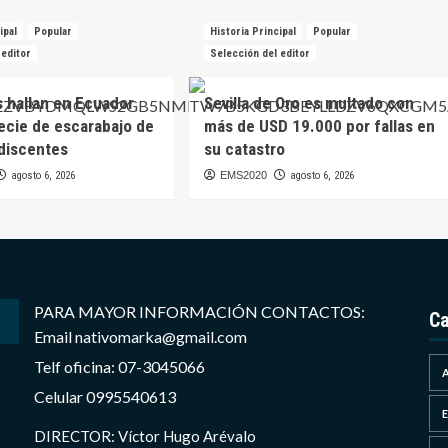
ipal
Popular
Historia Principal
Popular
 editor
Selección del editor
s hallan en Ecuador
Sevilla de Oro es multado con
ecie de escarabajo de
más de USD 19.000 por fallas en
idiscentes
su catastro
agosto 6, 2026
EMS2020
agosto 6, 2026
PARA MAYOR INFORMACIÓN CONTACTOS:
Ca
Email nativomarka@gmail.com
Telf oficina: 07-3045066
Celular 0995540613
DIRECTOR: Víctor Hugo Arévalo