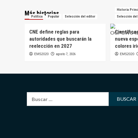
Historia Princ
Más historias
Política
Popular
Selección del editor
Selección del
CNE define reglas para
Científico
autoridades que buscarán la
nueva esp
reelección en 2027
colores ir
EMS2020
agosto 7, 2026
EMS2020
Buscar: