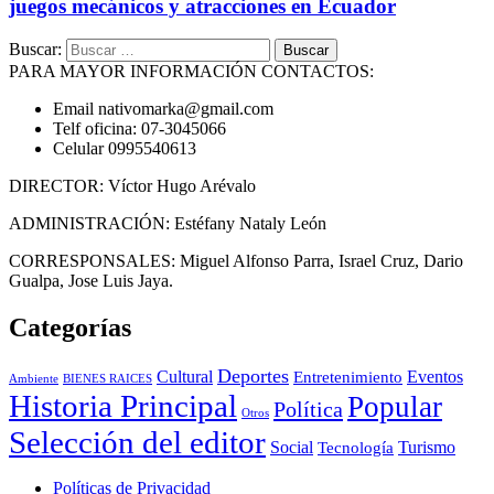
juegos mecánicos y atracciones en Ecuador
Buscar:
PARA MAYOR INFORMACIÓN CONTACTOS:
Email nativomarka@gmail.com
Telf oficina: 07-3045066
Celular 0995540613
DIRECTOR: Víctor Hugo Arévalo
ADMINISTRACIÓN: Estéfany Nataly León
CORRESPONSALES: Miguel Alfonso Parra, Israel Cruz, Dario
Gualpa, Jose Luis Jaya.
Categorías
Deportes
Cultural
Eventos
Entretenimiento
BIENES RAICES
Ambiente
Historia Principal
Popular
Política
Otros
Selección del editor
Social
Turismo
Tecnología
Políticas de Privacidad