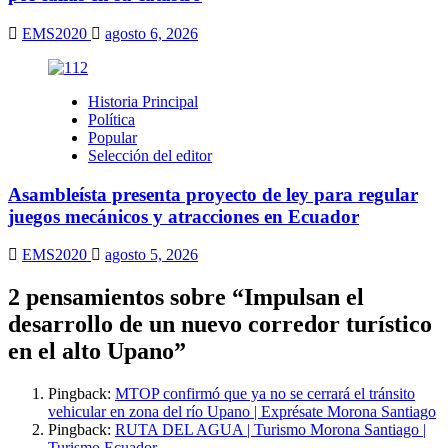
EMS2020
agosto 6, 2026
Historia Principal
Política
Popular
Selección del editor
Asambleísta presenta proyecto de ley para regular
juegos mecánicos y atracciones en Ecuador
EMS2020
agosto 5, 2026
2 pensamientos sobre “
Impulsan el
desarrollo de un nuevo corredor turístico
en el alto Upano
”
Pingback:
MTOP confirmó que ya no se cerrará el tránsito
vehicular en zona del río Upano | Exprésate Morona Santiago
Pingback:
RUTA DEL AGUA | Turismo Morona Santiago |
Turismo Ecuador