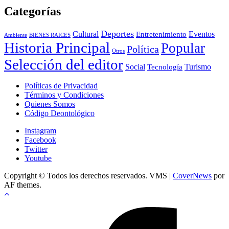
Categorías
Deportes
Cultural
Eventos
Entretenimiento
BIENES RAICES
Ambiente
Historia Principal
Popular
Política
Otros
Selección del editor
Social
Turismo
Tecnología
Políticas de Privacidad
Términos y Condiciones
Quienes Somos
Código Deontológico
Instagram
Facebook
Twitter
Youtube
Copyright © Todos los derechos reservados. VMS
|
CoverNews
por
AF themes.