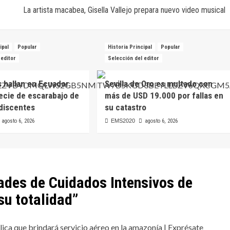
La artista macabea, Gisella Vallejo prepara nuevo video musical
ipal
Popular
Historia Principal
Popular
 editor
Selección del editor
s hallan en Ecuador
Sevilla de Oro es multado con
ecie de escarabajo de
más de USD 19.000 por fallas en
idiscentes
su catastro
agosto 6, 2026
EMS2020
agosto 6, 2026
ades de Cuidados Intensivos de
u totalidad
”
ca que brindará servicio aéreo en la amazonía | Exprésate