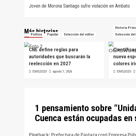
Joven de Morona Santiago sufre violación en Ambato
de
entradas
Historia Princ
Más historias
Política
Popular
Selección del editor
Selección del
CNE define reglas para
Científico
autoridades que buscarán la
nueva esp
reelección en 2027
colores ir
EMS2020
agosto 7, 2026
EMS2020
1 pensamiento sobre “
Unid
Cuenca están ocupadas en s
Pingback:
Prefectura de Pastaza creó Empresa Públi