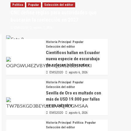
Política
Popular
Selección del editor
CNE define reglas para autoridades que
buscarán la reelección en 2027
EMS2020
agosto 7, 2026
Historia Principal
Popular
Selección del editor
Científicos hallan en Ecuador
nueva especie de escarabajo
de colores iridiscentes
EMS2020
agosto 6, 2026
Historia Principal
Popular
Selección del editor
Sevilla de Oro es multado con
más de USD 19.000 por fallas
en su catastro
EMS2020
agosto 6, 2026
Historia Principal
Política
Popular
Selección del editor