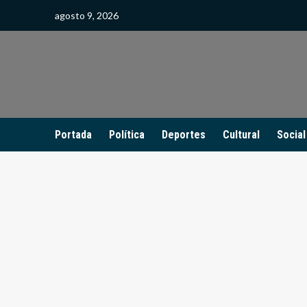
Saltar
agosto 9, 2026
al
contenido
Portada
Política
Deportes
Cultural
Social