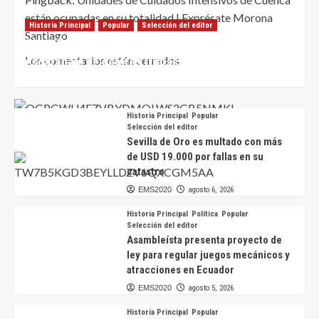
están ocupadas en su totalidad | Exprésate Morona
Historia Principal
Popular
Selección del editor
Santiago
Científicos hallan en Ecuador nueva especie de
Los comentarios están cerrados.
escarabajo de colores iridiscentes
EMS2020
agosto 6, 2026
Historia Principal
Popular
Selección del editor
Sevilla de Oro es multado con más
de USD 19.000 por fallas en su
catastro
EMS2020
agosto 6, 2026
Historia Principal
Política
Popular
Selección del editor
Asambleísta presenta proyecto de
ley para regular juegos mecánicos y
atracciones en Ecuador
EMS2020
agosto 5, 2026
Historia Principal
Popular