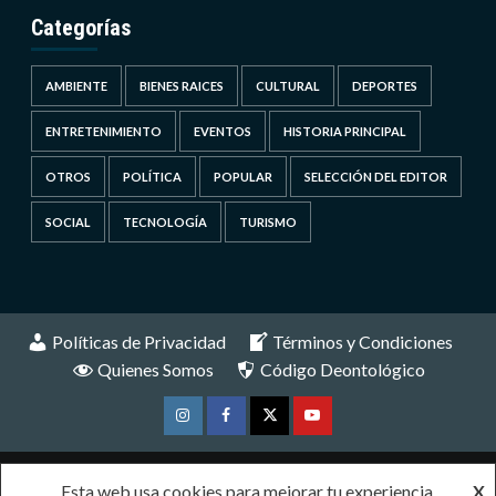
Categorías
AMBIENTE
BIENES RAICES
CULTURAL
DEPORTES
ENTRETENIMIENTO
EVENTOS
HISTORIA PRINCIPAL
OTROS
POLÍTICA
POPULAR
SELECCIÓN DEL EDITOR
SOCIAL
TECNOLOGÍA
TURISMO
Políticas de Privacidad
Términos y Condiciones
Quienes Somos
Código Deontológico
Instagram
Facebook
Twitter
Youtube
Copyright © Todos los derechos reservados. VMS
|
Esta web usa cookies para mejorar tu experiencia.
X