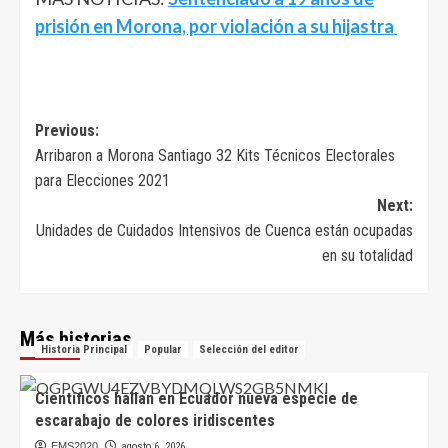
prisión en Morona, por violación a su hijastra
Navegación
Previous:
Arribaron a Morona Santiago 32 Kits Técnicos Electorales
de
para Elecciones 2021
entradas
Next:
Unidades de Cuidados Intensivos de Cuenca están ocupadas
en su totalidad
Más historias
Historia Principal
Popular
Selección del editor
Científicos hallan en Ecuador nueva especie de
escarabajo de colores iridiscentes
EMS2020
agosto 6, 2026