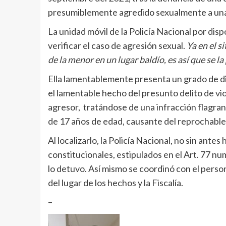
presumiblemente agredido sexualmente a una 
La unidad móvil de la Policía Nacional por disp
verificar el caso de agresión sexual.
Ya en el s
de la menor en un lugar baldío, es así que se l
Ella lamentablemente presenta un grado de di
el lamentable hecho del presunto delito de vio
agresor, tratándose de una infracción flagran
de 17 años de edad, causante del reprochable
Al localizarlo, la Policía Nacional, no sin ant
constitucionales, estipulados en el Art. 77 nu
lo detuvo. Así mismo se coordinó con el person
del lugar de los hechos y la Fiscalía.
–