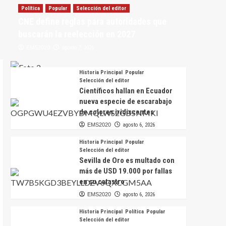
Política
Popular
Selección del editor
CNE define reglas para autoridades que
buscarán la reelección en 2027
EMS2020
agosto 7, 2026
Historia Principal
Popular
Selección del editor
Científicos hallan en Ecuador
nueva especie de escarabajo
de colores iridiscentes
EMS2020
agosto 6, 2026
Historia Principal
Popular
Selección del editor
Sevilla de Oro es multado con
más de USD 19.000 por fallas
en su catastro
EMS2020
agosto 6, 2026
Historia Principal
Política
Popular
Selección del editor