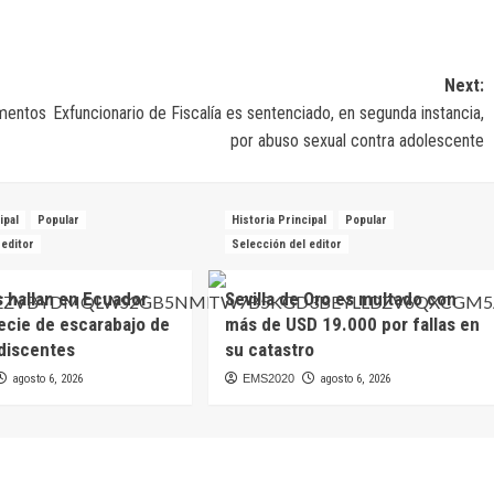
Next:
amentos
Exfuncionario de Fiscalía es sentenciado, en segunda instancia,
por abuso sexual contra adolescente
ipal
Popular
Historia Principal
Popular
 editor
Selección del editor
s hallan en Ecuador
Sevilla de Oro es multado con
ecie de escarabajo de
más de USD 19.000 por fallas en
idiscentes
su catastro
agosto 6, 2026
EMS2020
agosto 6, 2026