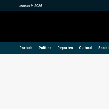
Saltar
agosto 9, 2026
al
contenido
Portada
Política
Deportes
Cultural
Social