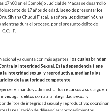
las 17h00 en el Complejo Judicial de Macas se desarrolló
 adolescente de 17 años de edad, luego de presentar los
Dra. Silvana Chuqui Fiscal, la señora juez dictaminó una
 mientras dura el proceso, por el presunto delito de
 C.O.I.P.
a Nacional ya cuenta con más agentes,
los cuales brindan
 Contra la Integridad Sexual
.
Esta dependencia tiene
a la integridad sexual y reproductiva, mediante las
 jurídica de la autoridad competente.
ejercer el mando y administrar los recursos a su cargo en
nvestigar delitos contra la integridad sexual y
por delitos de integridad sexual y reproductiva; coordinar
tes la realización de diligencias y procedimientos