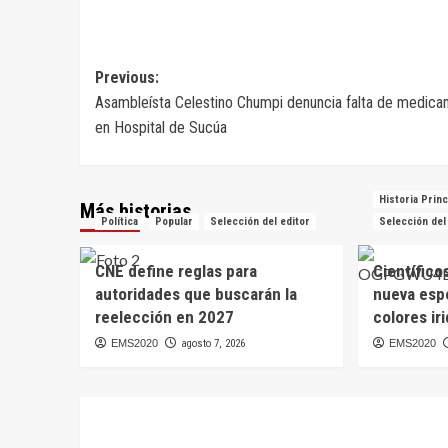
Navegación
Previous:
Asambleísta Celestino Chumpi denuncia falta de medic
de
en Hospital de Sucúa
entradas
Historia Princ
Más historias
Política
Popular
Selección del editor
Selección del
CNE define reglas para
Científico
autoridades que buscarán la
nueva esp
reelección en 2027
colores ir
EMS2020
agosto 7, 2026
EMS2020